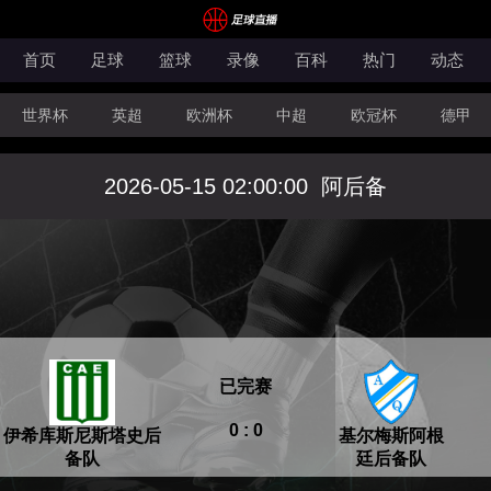
首页
足球
篮球
录像
百科
热门
动态
世界杯
英超
欧洲杯
中超
欧冠杯
德甲
CBA
FIBA洲际杯
2026-05-15 02:00:00
阿后备
已完赛
0 : 0
伊希库斯尼斯塔史后
基尔梅斯阿根
备队
廷后备队