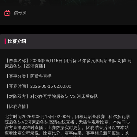
信号源
比赛介绍
【赛事名称】
2026年05月15日 阿后备 科尔多瓦学院后备队 对阵 河
床后备队【高清直播】
【赛事分类】
阿后备直播
【开赛时间】
2026-05-15 02:00:00
【对阵双方】
科尔多瓦学院后备队 VS 河床后备队
【比赛详情】
北京时间2026年05月15日 02:00分，阿根廷后备联赛 : 科尔多瓦学
院后备队VS河床后备队高清在线直播，无插件观看比赛。本站同步
官方直播源准时直播，比赛数据实时更新。比赛结束后可以在本站
查看比赛全程录像、比赛比分、赛事结果、赛事相关新闻报道，以