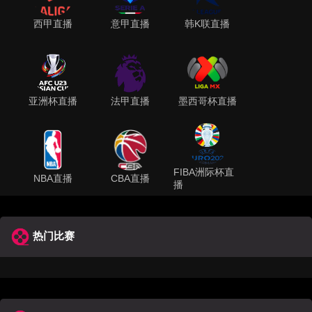
西甲直播
意甲直播
韩K联直播
亚洲杯直播
法甲直播
墨西哥杯直播
FIBA洲际杯直
NBA直播
CBA直播
播
热门比赛