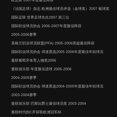
《法国足球》杂志 欧洲最佳球员评选（金球奖）2007 银球奖
国际足联 世界足球先生2007 第三位
国际职业球员协会 2006-2007年度最佳阵容
2005-2006赛季
英格兰职业球员联盟(PFA) 2005-2006英超最佳阵容
国际职业球员协会 球迷票选2005-2006年度最佳年轻球员
曼联葡萄牙体育人物奖2006
曼联俱乐部 年度最佳进球 2005-2006
2004-2005赛季
国际职业球员协会 球迷票选2004-2005年度最佳年轻球员
2003-2004赛季
曼联俱乐部 巴斯比爵士最佳球员奖 2003-2004
曼联时代的C罗获取欧洲冠军杯