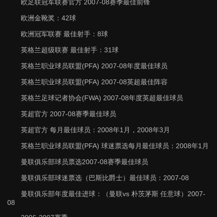
欧足联冠军联赛官方 2007-08赛季最佳前锋
欧洲金靴奖：42球
欧洲冠军联赛 最佳射手：8球
英格兰超级联赛 最佳射手：31球
英格兰职业球员联盟(PFA) 2007-08年度最佳球员
英格兰职业球员联盟(PFA) 2007-08英超最佳阵容
英格兰足球记者协会(FWA) 2007-08年度英超最佳球员
英超官方 2007-08赛季最佳球员
英超官方 每月最佳球员：2008年1月，2008年3月
英格兰职业球员联盟(PFA) 球迷票选每月最佳球员：2008年1月
曼联俱乐部球员票选2007-08赛季最佳球员
曼联俱乐部球迷票选（巴斯比爵士）最佳球员：2007-08
曼联俱乐部年度最佳进球：（曼联vs 朴茨茅斯 任意球）2007-
08