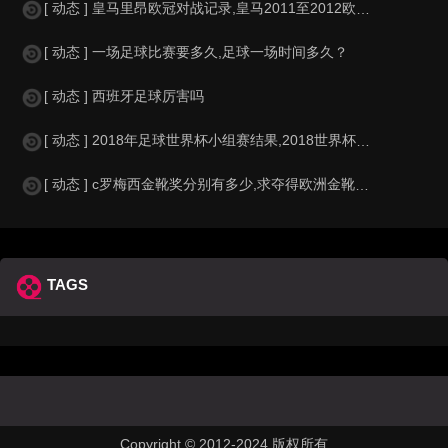
[ 动态 ] 皇马里昂欧冠对战记录,皇马2011至2012欧冠赛程&nbs
[ 动态 ] 一场足球比赛要多久,足球一场时间多久？
[ 动态 ] 西班牙足球厉害吗
[ 动态 ] 2018年足球世界杯小组赛结果,2018世界杯中国进入a组
[ 动态 ] c罗梅西金靴奖分别有多少,求夺得欧洲金靴奖与各大联赛金靴奖最
TAGS
Copyright © 2012-2024 版权所有