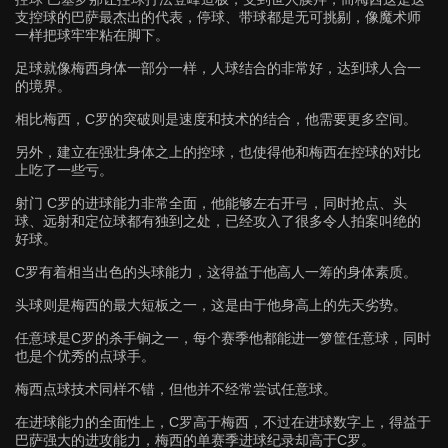
支控球的巴萨最杰出的代表，停球、带球都是无可挑剔，像魔术师
一样把球牢牢粘在脚下。
足球就像梅西身体一部分一样，人球结合的非常好，达到球人合一
的境界。
相比梅西，C罗的突破则是速度和技术的结合，他需要更多空间。
另外，建立在强壮身体之上的控球，也使得他和梅西在控球的对比
上吃了一些亏。
射门 C罗的进球能力非常全面，他能够左右开弓，同时抢点、头
球、远射和定位球都有独到之处，已经攻入了很多令人拍案叫绝的
好球。
C罗有着相当出色的头球能力，这得益于他高人一筹的身体素质。
头球则是梅西的最大短板之一，这是由于他身高上的先天劣势。
任意球是C罗的杀手锏之一，每个赛季他都能进一箩筐任意球，同时
也是个优秀的点球手。
梅西点球技术同样不错，但他并不经常尝试任意球。
在进球能力的全面性上，C罗高于梅西，不过在进球数字上，得益于
巴萨强大的进攻能力，梅西的单赛季进球纪录却高于C罗。