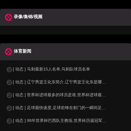
录像/集锦/视频
体育新闻
[ 动态 ] 马刺最新15人名单,马刺队球员名单
[ 动态 ] 辽宁男篮王化东简介,辽宁男篮王化东是哪里人？
[ 动态 ] 世界杯进球最多的球员是谁,世界杯进球最多的球员是谁？
[ 动态 ] 足球最快速度,足球前锋在射门的一瞬间足球的速度有多快？？
[ 动态 ] 98年世界杯巴西队主教练,世界杯历届冠军球队教练