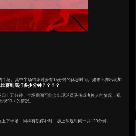
的半场。其中半场结束时会有15分钟的休息时间。如果比赛出现加
球比赛到底打多少分钟？？？？
场四十五分钟，半场期间可能会出现球员受伤或者换人的情况，视
出现90＋的情况。
分上下半场，同样有伤停补时，加上常规时间一共120分钟。