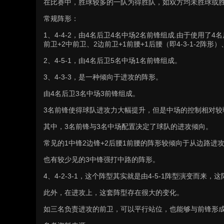
在比赛中，胜球较多的一队为得胜队，如双方均未胜球或胜
常规阵形：
1、4-4-2，由4名后卫4名中场2名前锋组成.由于使用了
前卫+2中前卫、2边前卫+1前腰+1后腰（即4-3-1-2阵形
2、4-5-1，由4名后卫5名中场1名前锋组成。
3、4-3-3，是一种倾向于进攻的阵形。
由4名后卫3名中场3前锋组成。
3名前锋使得球队进攻力大幅提升，但是中场的控制相对较
其中，3名前锋与3名中场配置决定了球队的进攻倾向。
常见的1中锋2边锋+2后腰1前腰的阵形较倾向于从边路进
也有较少见的3中锋强打中路的阵形。
4、4-2-3-1，这个阵型其实就是由4-5-1阵型演变而
此外，在进攻上，这套阵型存在很大的变化。
如三名负责进攻的前卫，可以平行站位，也能够与前锋形