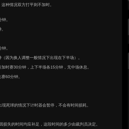
，这种情况双方打平则不加时。
分钟。
钟。
分钟。
钟（因为换人调整一般情况下出现在下半场）。
加时赛30分钟，上下半场各15分钟，无中场休息。
赛60分钟。
。
，出现死球的情况下计时器会暂停，不会有时间损耗。
因损失的时间均应补足，这段时间的多少由裁判员决定。