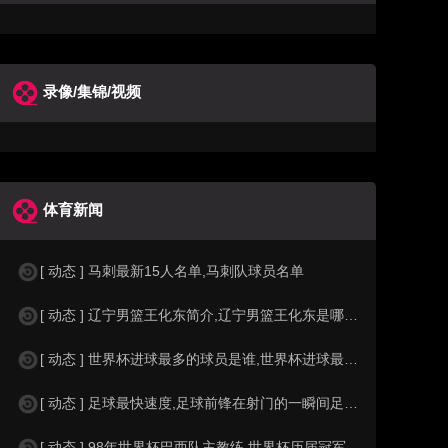
录像/集锦/视频
体育新闻
[ 动态 ] 马刺最新15人名单,马刺队球员名单
[ 动态 ] 辽宁男篮王化东简介,辽宁男篮王化东是哪里人？
[ 动态 ] 世界杯进球最多的球员是谁,世界杯进球最多的球员是谁？
[ 动态 ] 足球最快速度,足球前锋在射门的一瞬间足球的速度有多快？？
[ 动态 ] 98年世界杯巴西队主教练,世界杯历届冠军球队教练