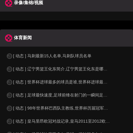
录像/集锦/视频
体育新闻
[ 动态 ] 马刺最新15人名单,马刺队球员名单
[ 动态 ] 辽宁男篮王化东简介,辽宁男篮王化东是哪里人？
[ 动态 ] 世界杯进球最多的球员是谁,世界杯进球最多的球员是谁？
[ 动态 ] 足球最快速度,足球前锋在射门的一瞬间足球的速度有多快？？
[ 动态 ] 98年世界杯巴西队主教练,世界杯历届冠军球队教练
[ 动态 ] 皇马里昂欧冠对战记录,皇马2011至2012欧冠赛程&nbs