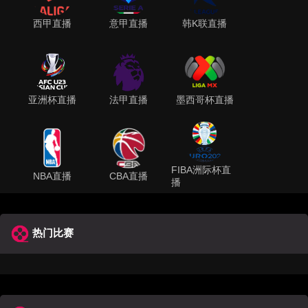
西甲直播
意甲直播
韩K联直播
亚洲杯直播
法甲直播
墨西哥杯直播
FIBA洲际杯直
NBA直播
CBA直播
播
热门比赛