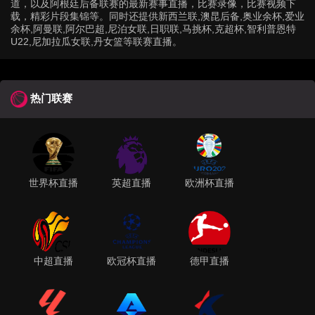
道，以及阿根廷后备联赛的最新赛事直播，比赛录像，比赛视频下
载，精彩片段集锦等。同时还提供新西兰联,澳昆后备,奥业余杯,爱业
余杯,阿曼联,阿尔巴超,尼泊女联,日职联,马挑杯,克超杯,智利普恩特
U22,尼加拉瓜女联,丹女篮等联赛直播。
热门联赛
世界杯直播
英超直播
欧洲杯直播
中超直播
欧冠杯直播
德甲直播