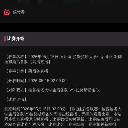
信号源
比赛介绍
【赛事名称】
2026年05月15日 阿后备 拉普拉塔大学生后备队 对阵
拉努斯后备队【高清直播】
【赛事分类】
阿后备直播
【开赛时间】
2026-05-15 02:00:00
【对阵双方】
拉普拉塔大学生后备队 VS 拉努斯后备队
【比赛详情】
北京时间2026年05月15日 02:00分，阿根廷后备联赛 : 拉普拉塔大
学生后备队VS拉努斯后备队高清在线直播，无插件观看比赛。本站
同步官方直播源准时直播，比赛数据实时更新。比赛结束后可以在
本站查看比赛全程录像、比赛比分、赛事结果、赛事相关新闻报