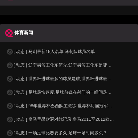
体育新闻
[ 动态 ] 马刺最新15人名单,马刺队球员名单
[ 动态 ] 辽宁男篮王化东简介,辽宁男篮王化东是哪里人？
[ 动态 ] 世界杯进球最多的球员是谁,世界杯进球最多的球员是谁？
[ 动态 ] 足球最快速度,足球前锋在射门的一瞬间足球的速度有多快？？
[ 动态 ] 98年世界杯巴西队主教练,世界杯历届冠军球队教练
[ 动态 ] 皇马里昂欧冠对战记录,皇马2011至2012欧冠赛程&nbs
[ 动态 ] 一场足球比赛要多久,足球一场时间多久？