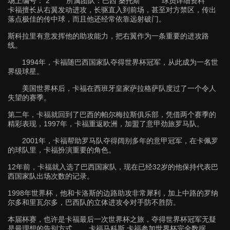
场上编号： 2 所属团队：巴西 桑托斯 球员详细资料
卡福擅长从右翼发动进攻，长驱直入到前场，甚至对方禁区，传出
落点极佳的传中球，而且他还经常依靠远射破门。
斯科拉里有意发挥他的助攻能力，把右翼作为一条重要的进攻路
线。
1994年，卡福随巴西国家队夺得世界杯冠军，从此成为一名世
界级球星。
美国世界杯后，卡福在西班牙皇家萨拉格萨队度过了一个令人
失望的赛季。
第二年，卡福就回到了巴西的帕尔梅拉斯俱乐部，凭借两个赛季的
精彩表现，1997年，卡福重返欧洲，加盟了意甲劲旅罗马队。
2001年，卡福帮助罗马队夺得阔别多年的意甲冠军，在卡佩罗
的球队里，卡福扮演重要的角色。
12年前，卡福就入选了巴西国家队，现在已经32岁的他保持代表巴
西国家队出场次数的记录。
1998年世界杯，他和卡洛斯的边路助攻非常犀利，加上中路的罗纳
尔多和里瓦尔多，巴西队的立体进攻令对手防不胜防。
本届杯赛，也许是卡福最后一次世界杯之旅，夺得世界杯冠军无疑
是最理想的告别方式 卡福马科斯.卡福参加世界杯完全数据