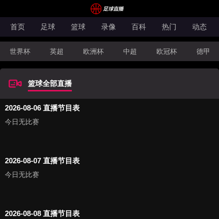
首页
足球
篮球
录像
百科
热门
动态
世界杯
英超
欧洲杯
中超
欧冠杯
德甲
CBA
FIBA洲际杯
篮球全部直播
2026-08-06 直播节目表
今日无比赛
2026-08-07 直播节目表
今日无比赛
2026-08-08 直播节目表