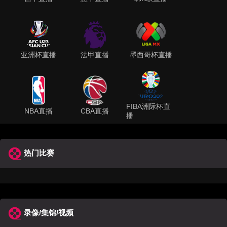
亚洲杯直播
法甲直播
墨西哥杯直播
FIBA洲际杯直
NBA直播
CBA直播
播
热门比赛
录像/集锦/视频