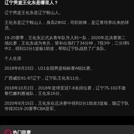
辽宁男篮王化东是哪里人？
辽宁男篮王化东是辽宁鞍山人。
王化东是辽宁鞍山人，身高2米02，司职前锋，是辽青培养出来的球
员。
19-20赛季，王化东正式从青年队升入到一队，2020年总决赛第二
场比赛，王化东成为奇兵，替补出场打了34分钟，7投3中，三分球5
中2，得到12分1篮板1助攻，帮助辽宁队战胜了广东队。
个人生涯
2018年8月23日，U21全国男篮锦标赛A组比赛。
广西威壮81-87辽宁，辽宁队王化东11分。
2018年10月2日，2018年篮球亚冠7-8名排位赛，辽宁75-102不敌
黎巴嫩利雅迪队，王化东16分。
2020年8月15日，王化东在总决赛中得到2分1助攻3篮板，随辽宁队
夺得2019-20赛季CBA亚军。
热门联赛