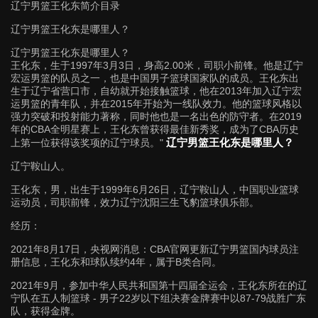
辽宁男篮王化东简介目录
辽宁男篮王化东是哪里人？
辽宁男篮王化东是哪里人？
王化东，生于1997年3月3日，身高2.00米，司职小前锋。他是辽宁
宏运男篮的队员之一，也是中国男子篮球国家队的成员。王化东出
生于辽宁省营口市，自幼就开始接触篮球，他在2013年加入辽宁宏
运男篮的青年队，并在2015年开始为一线队效力。他的篮球风格以
强力突破和投射能力著称，同时他也是一名出色的防守者。在2019
年的CBA全明星赛上，王化东曾获得最佳新秀奖，成为了CBA历史
辽宁男篮王化东是哪里人？
上第一位获得该奖项的辽宁球员。"
辽宁鞍山人。
王化东，男，出生于1999年6月26日，辽宁鞍山人，中国职业篮球
运动员，司职前锋，效力辽宁沈阳三生飞豹篮球俱乐部。
经历：
2021年8月17日，央视网消息：CBA官网更新辽宁男篮国内球员注
册信息，王化东和球队续约4年，属于B类合同。
2021年9月，参加中华人民共和国第十四届全运会，王化东所在的辽
宁队在五人制篮球 - 男子22岁以下组决赛金牌赛中以87-79战胜广东
队，获得金牌。