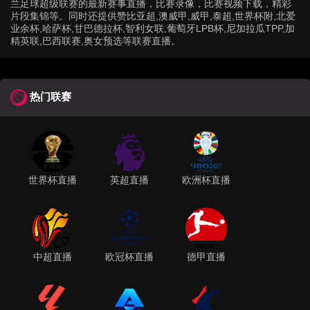
兰足球超级联赛的最新赛事直播，比赛录像，比赛视频下载，精彩
片段集锦等。同时还提供赞比亚超,澳威甲,威甲,泰超,世界杯附,北爱
业余杯,哈萨杯,甘巴德拉杯,智利女联,葡萄牙LPB杯,尼加拉瓜TPP,加
精英联,巴西联赛,奥女预选等联赛直播。
热门联赛
世界杯直播
英超直播
欧洲杯直播
中超直播
欧冠杯直播
德甲直播