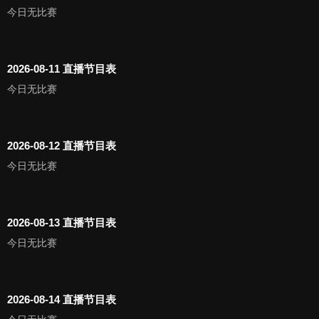
今日无比赛
2026-08-11 直播节目表
今日无比赛
2026-08-12 直播节目表
今日无比赛
2026-08-13 直播节目表
今日无比赛
2026-08-14 直播节目表