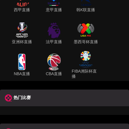
西甲直播
意甲直播
韩K联直播
亚洲杯直播
法甲直播
墨西哥杯直播
FIBA洲际杯直
NBA直播
CBA直播
播
热门比赛