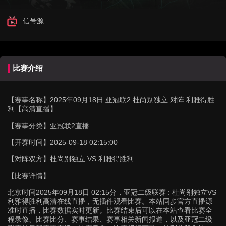
信号源
比赛介绍
【赛事名称】
2025年09月18日 亚冠联2 杜尚别独立 对阵 利雅得胜
利【高清直播】
【赛事分类】
亚冠联2直播
【开赛时间】
2025-09-18 02:15:00
【对阵双方】
杜尚别独立 VS 利雅得胜利
【比赛详情】
北京时间2025年09月18日 02:15分，亚冠二级联赛 : 杜尚别独立VS
利雅得胜利高清在线直播，无插件观看比赛。本站同步官方直播源
准时直播，比赛数据实时更新。比赛结束后可以在本站查看比赛全
程录像、比赛比分、赛事结果、赛事相关新闻报道，以及亚冠二级