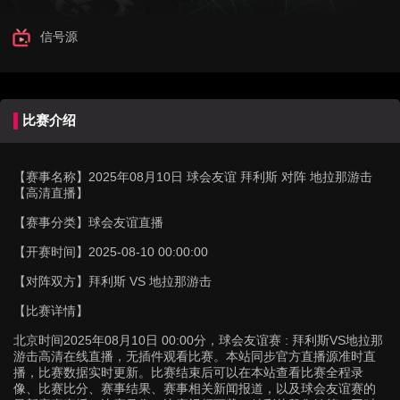
信号源
比赛介绍
【赛事名称】
2025年08月10日 球会友谊 拜利斯 对阵 地拉那游击
【高清直播】
【赛事分类】
球会友谊直播
【开赛时间】
2025-08-10 00:00:00
【对阵双方】
拜利斯 VS 地拉那游击
【比赛详情】
北京时间2025年08月10日 00:00分，球会友谊赛 : 拜利斯VS地拉那
游击高清在线直播，无插件观看比赛。本站同步官方直播源准时直
播，比赛数据实时更新。比赛结束后可以在本站查看比赛全程录
像、比赛比分、赛事结果、赛事相关新闻报道，以及球会友谊赛的