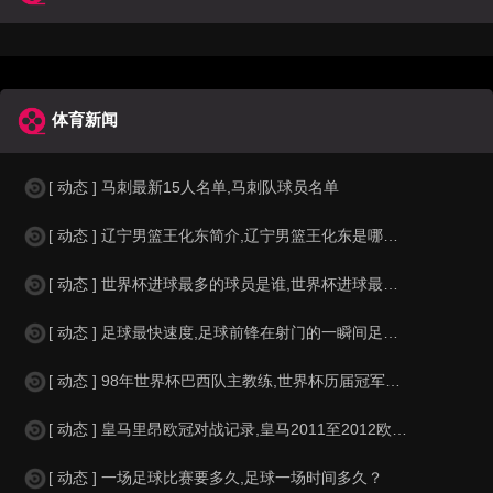
体育新闻
[ 动态 ] 马刺最新15人名单,马刺队球员名单
[ 动态 ] 辽宁男篮王化东简介,辽宁男篮王化东是哪里人？
[ 动态 ] 世界杯进球最多的球员是谁,世界杯进球最多的球员是谁？
[ 动态 ] 足球最快速度,足球前锋在射门的一瞬间足球的速度有多快？？
[ 动态 ] 98年世界杯巴西队主教练,世界杯历届冠军球队教练
[ 动态 ] 皇马里昂欧冠对战记录,皇马2011至2012欧冠赛程&nbs
[ 动态 ] 一场足球比赛要多久,足球一场时间多久？