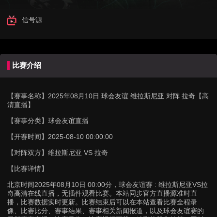
信号源
比赛介绍
【赛事名称】
2025年08月10日 球会友谊 维拉斯尼亚 对阵 拉奇【高
清直播】
【赛事分类】
球会友谊直播
【开赛时间】
2025-08-10 00:00:00
【对阵双方】
维拉斯尼亚 VS 拉奇
【比赛详情】
北京时间2025年08月10日 00:00分，球会友谊赛 : 维拉斯尼亚VS拉
奇高清在线直播，无插件观看比赛。本站同步官方直播源准时直
播，比赛数据实时更新。比赛结束后可以在本站查看比赛全程录
像、比赛比分、赛事结果、赛事相关新闻报道，以及球会友谊赛的