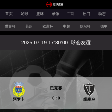
首页
足球
篮球
录像
百科
热门
动态
世界杯
英超
欧洲杯
中超
欧冠杯
德甲
CBA
FIBA洲际杯
2025-07-19 17:30:00
球会友谊
已完赛
0 : 0
阿罗卡
维塞乌