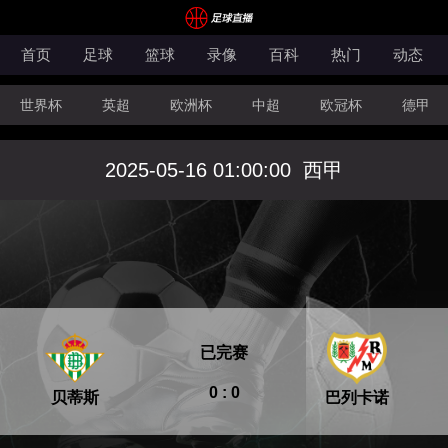
首页
足球
篮球
录像
百科
热门
动态
世界杯
英超
欧洲杯
中超
欧冠杯
德甲
CBA
FIBA洲际杯
2025-05-16 01:00:00
西甲
已完赛
0 : 0
贝蒂斯
巴列卡诺