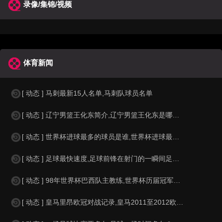
录像/集锦/视频
体育新闻
[ 动态 ] 马刺最新15人名单,马刺队球员名单
[ 动态 ] 辽宁男篮王化东简介,辽宁男篮王化东是哪里人？
[ 动态 ] 世界杯进球最多的球员是谁,世界杯进球最多的球员是谁？
[ 动态 ] 足球最快速度,足球前锋在射门的一瞬间足球的速度有多快？？
[ 动态 ] 98年世界杯巴西队主教练,世界杯历届冠军球队教练
[ 动态 ] 皇马里昂欧冠对战记录,皇马2011至2012欧冠赛程&nbs