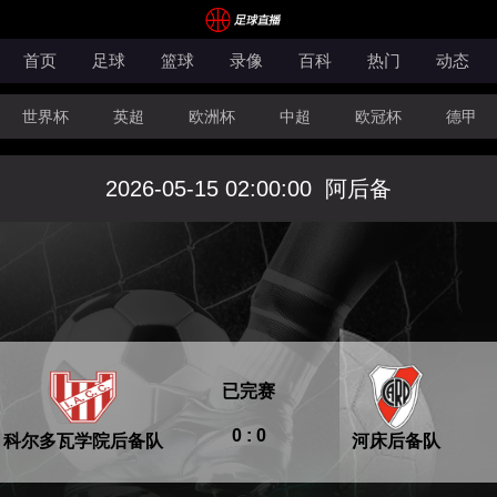
首页
足球
篮球
录像
百科
热门
动态
世界杯
英超
欧洲杯
中超
欧冠杯
德甲
CBA
FIBA洲际杯
2026-05-15 02:00:00
阿后备
已完赛
0 : 0
科尔多瓦学院后备队
河床后备队