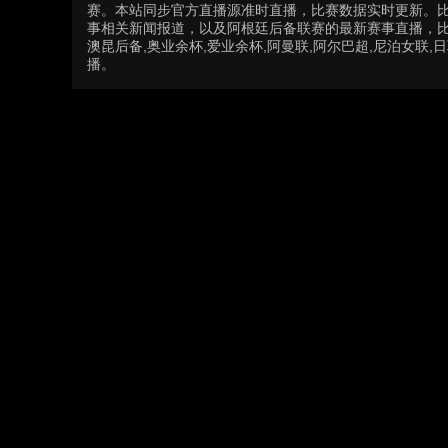
赛。本站同步官方直播源准时直播，比赛数据实时更新。
事相关新闻报道，以及阿根廷后备联赛的最新赛事直播，比
澳昆后备,奥业余杯,爱业余杯,阿曼联,阿尔巴超,尼泊女联,日
播。