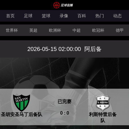
首页
足球
篮球
录像
百科
热门
动态
世界杯
英超
欧洲杯
中超
欧冠杯
德甲
CBA
FIBA洲际杯
2026-05-15 02:00:00
阿后备
已完赛
0 : 0
圣胡安圣马丁后备队
利斯特雷后备
队