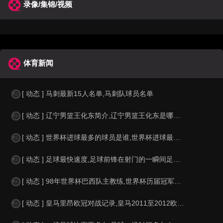
录像/集锦/视频
体育新闻
[ 动态 ] 马刺最新15人名单,马刺队球员名单
[ 动态 ] 辽宁男篮王化东简介,辽宁男篮王化东是哪里人？
[ 动态 ] 世界杯进球最多的球员是谁,世界杯进球最多的球员是谁？
[ 动态 ] 足球最快速度,足球前锋在射门的一瞬间足球的速度有多快？？
[ 动态 ] 98年世界杯巴西队主教练,世界杯历届冠军球队教练
[ 动态 ] 皇马里昂欧冠对战记录,皇马2011至2012欧冠赛程&nbs