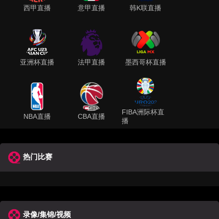
西甲直播
意甲直播
韩K联直播
亚洲杯直播
法甲直播
墨西哥杯直播
FIBA洲际杯直
NBA直播
CBA直播
播
热门比赛
录像/集锦/视频