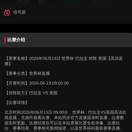
信号源
比赛介绍
【赛事名称】
2026年06月13日 世界杯 巴拉圭 对阵 美国【高清直
播】
【赛事分类】
世界杯直播
【开赛时间】
2026-06-13 09:00:00
【对阵双方】
巴拉圭 VS 美国
【比赛详情】
北京时间2026年06月13日 09:00分，世界杯 : 巴拉圭VS美国高清在
线直播，无插件观看比赛。本站同步官方直播源准时直播，比赛数
据实时更新。比赛结束后可以在本站查看比赛全程录像、比赛比
分、赛事结果、赛事相关新闻报道，以及世界杯的最新赛事直播，