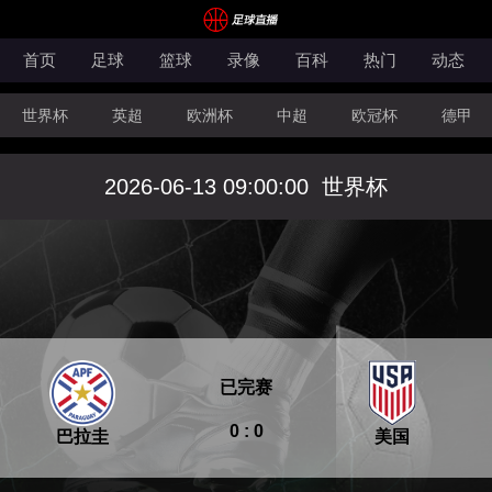
首页
足球
篮球
录像
百科
热门
动态
世界杯
英超
欧洲杯
中超
欧冠杯
德甲
CBA
FIBA洲际杯
2026-06-13 09:00:00
世界杯
已完赛
0 : 0
巴拉圭
美国