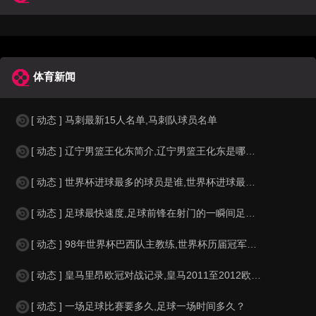
体育新闻
[ 动态 ] 马刺最新15人名单,马刺队球员名单
[ 动态 ] 辽宁男篮王化东简介,辽宁男篮王化东是哪里人？
[ 动态 ] 世界杯进球最多的球员是谁,世界杯进球最多的球员是谁？
[ 动态 ] 足球最快速度,足球前锋在射门的一瞬间足球的速度有多快？？
[ 动态 ] 98年世界杯巴西队主教练,世界杯历届冠军球队教练
[ 动态 ] 皇马里昂欧冠对战记录,皇马2011至2012欧冠赛程&nbs
[ 动态 ] 一场足球比赛要多久,足球一场时间多久？